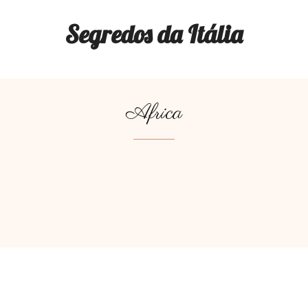
Segredos da Itália
Africa
AFRICA
AMERICAS
ASIA
EUROPE
OCEANIA